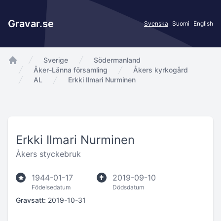
Gravar.se
Svenska
Suomi
English
Sverige
Södermanland
app.Start
Åker-Länna församling
Åkers kyrkogård
AL
Erkki Ilmari Nurminen
Erkki Ilmari Nurminen
Åkers styckebruk
1944-01-17
2019-09-10
Födelsedatum
Dödsdatum
Gravsatt:
2019-10-31