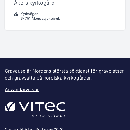
Åkers kyrkogård
Kyrkvägen
64751 Åkers styckebruk
Gravar.se är Nordens största söktjänst för gravplatser
och gravsatta på nordiska kyrkogårdar.
Användarvillkor
Copyright Vitec Software 2026