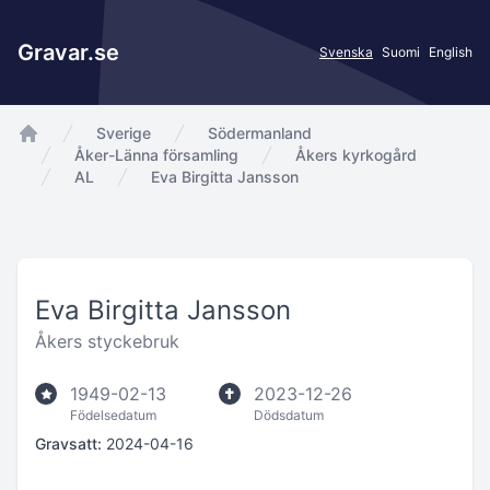
Gravar.se
Svenska
Suomi
English
Sverige
Södermanland
app.Start
Åker-Länna församling
Åkers kyrkogård
AL
Eva Birgitta Jansson
Eva Birgitta Jansson
Åkers styckebruk
1949-02-13
2023-12-26
Födelsedatum
Dödsdatum
Gravsatt:
2024-04-16