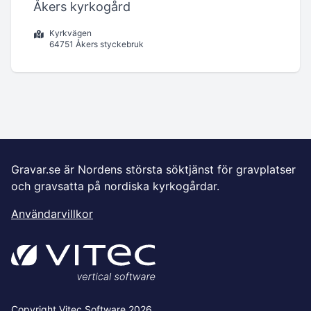
Åkers kyrkogård
Kyrkvägen
64751 Åkers styckebruk
Gravar.se är Nordens största söktjänst för gravplatser
och gravsatta på nordiska kyrkogårdar.
Användarvillkor
Copyright Vitec Software 2026