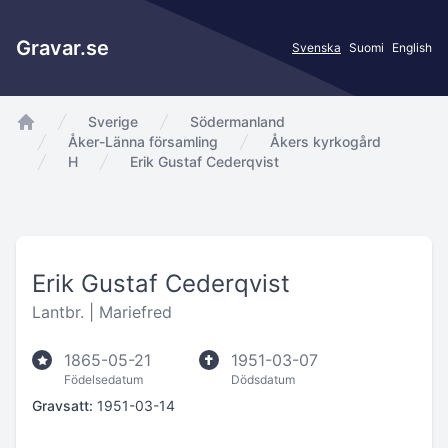
Gravar.se
Svenska
Suomi
English
Sverige
Södermanland
app.Start
Åker-Länna församling
Åkers kyrkogård
H
Erik Gustaf Cederqvist
Erik Gustaf Cederqvist
Lantbr. |
Mariefred
1865-05-21
1951-03-07
Födelsedatum
Dödsdatum
Gravsatt:
1951-03-14