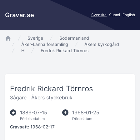
Gravar.se
Svenska
Suomi
English
Sverige
Södermanland
app.Start
Åker-Länna församling
Åkers kyrkogård
H
Fredrik Rickard Törnros
Fredrik Rickard Törnros
Sågare |
Åkers styckebruk
1889-07-15
1968-01-25
Födelsedatum
Dödsdatum
Gravsatt:
1968-02-17