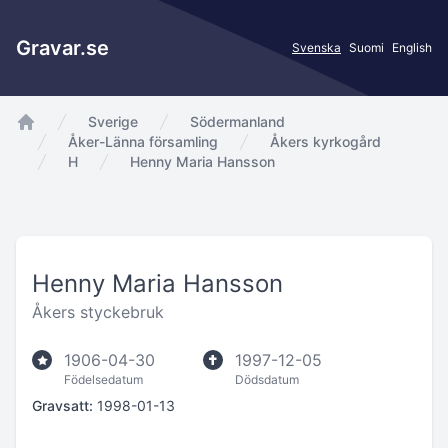
Gravar.se
Svenska
Suomi
English
Sverige
Södermanland
app.Start
Åker-Länna församling
Åkers kyrkogård
H
Henny Maria Hansson
Henny Maria Hansson
Åkers styckebruk
1906-04-30
1997-12-05
Födelsedatum
Dödsdatum
Gravsatt:
1998-01-13