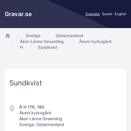
Gravar.se
Svenska
Suomi
English
Sverige
Södermanland
app.Start
Åker-Länna församling
Åkers kyrkogård
H
Sundkvist
Sundkvist
Å H 179, 180
Åkers kyrkogård
Åker-Länna församling
Sverige, Södermanland