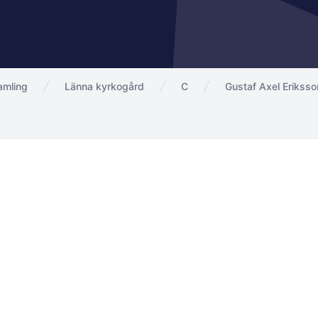
amling
Länna kyrkogård
C
Gustaf Axel Eriksso