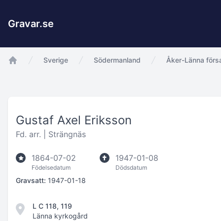
Gravar.se
Sverige
Södermanland
Åker-Länna förs
app.Start
Gustaf Axel Eriksson
Fd. arr. |
Strängnäs
1864-07-02
1947-01-08
Födelsedatum
Dödsdatum
Gravsatt:
1947-01-18
L C 118, 119
Länna kyrkogård