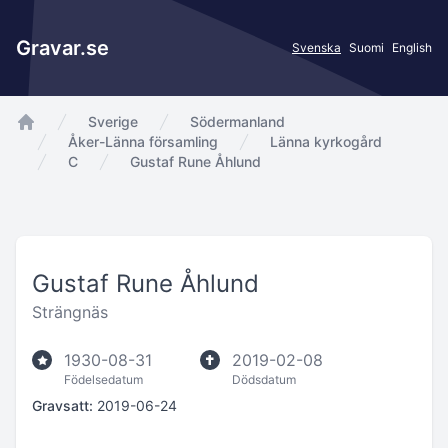
Gravar.se
Svenska
Suomi
English
Sverige
Södermanland
app.Start
Åker-Länna församling
Länna kyrkogård
C
Gustaf Rune Åhlund
Gustaf Rune Åhlund
Strängnäs
1930-08-31
2019-02-08
Födelsedatum
Dödsdatum
Gravsatt:
2019-06-24