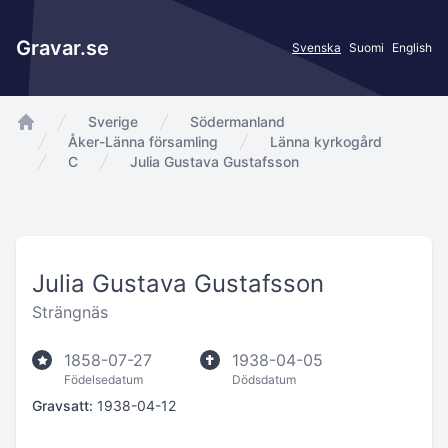
Gravar.se
Svenska
Suomi
English
Sverige
Södermanland
app.Start
Åker-Länna församling
Länna kyrkogård
C
Julia Gustava Gustafsson
Julia Gustava Gustafsson
Strängnäs
1858-07-27
1938-04-05
Födelsedatum
Dödsdatum
Gravsatt:
1938-04-12