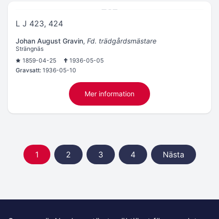
L J 423, 424
Johan August Gravin
,
Fd. trädgårdsmästare
Strängnäs
1859-04-25
1936-05-05
Gravsatt:
1936-05-10
Mer information
1
2
3
4
Nästa