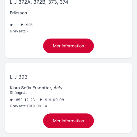
L J 372A, 372B, 373, 374
Eriksson
-
1926
Gravsatt:
-
Mer information
L J 393
Klara Sofia Ersdotter
,
Änka
Strängnäs
1853-12-23
1919-09-08
Gravsatt:
1919-09-14
Mer information