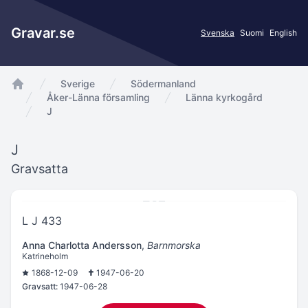
Gravar.se
Svenska
Suomi
English
Sverige
Södermanland
app.Start
Åker-Länna församling
Länna kyrkogård
J
J
Gravsatta
L J 433
Anna Charlotta Andersson
,
Barnmorska
Katrineholm
1868-12-09
1947-06-20
Gravsatt:
1947-06-28