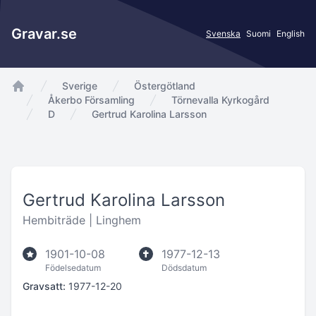
Gravar.se
Svenska
Suomi
English
Sverige
Östergötland
app.Start
Åkerbo Församling
Törnevalla Kyrkogård
D
Gertrud Karolina Larsson
Gertrud Karolina Larsson
Hembiträde |
Linghem
1901-10-08
1977-12-13
Födelsedatum
Dödsdatum
Gravsatt:
1977-12-20