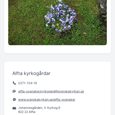
Alfta kyrkogårdar
0271-104 19
alfta-ovanaker.kyrkogard@svenskakyrkan.se
www.svenskakyrkan.se/alfta-ovanaker
Johannesgården, V. Kyrkog.9
822 22 Alfta