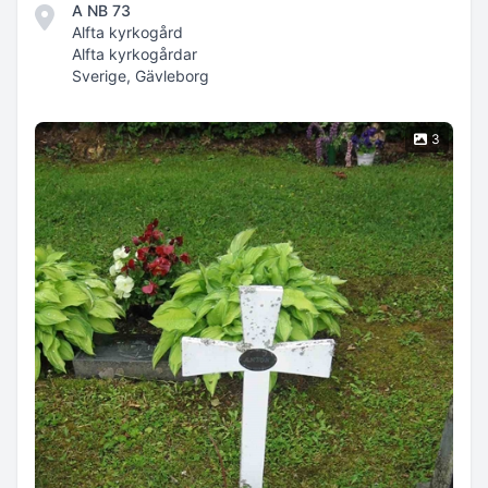
A NB 73
Alfta kyrkogård
Alfta kyrkogårdar
Sverige, Gävleborg
3