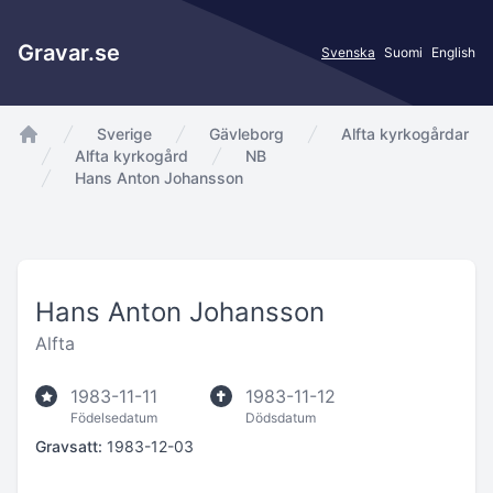
Gravar.se
Svenska
Suomi
English
Sverige
Gävleborg
Alfta kyrkogårdar
app.Start
Alfta kyrkogård
NB
Hans Anton Johansson
Hans Anton Johansson
Alfta
1983-11-11
1983-11-12
Födelsedatum
Dödsdatum
Gravsatt:
1983-12-03