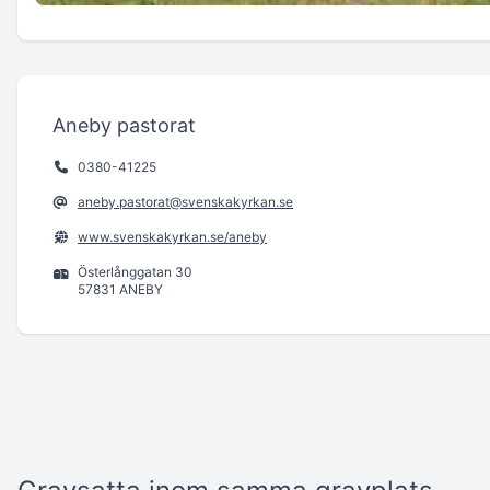
Aneby pastorat
0380-41225
aneby.pastorat@svenskakyrkan.se
www.svenskakyrkan.se/aneby
Österlånggatan 30
57831 ANEBY