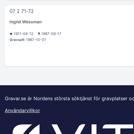
07 2 71-72
Ingrid Wessman
1911-06-12
1987-09-17
Gravsatt:
1987-10-01
Gravar.se är Nordens största söktjänst för gravplatser o
Användarvillkor