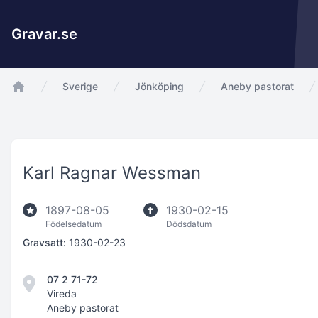
Gravar.se
Sverige
Jönköping
Aneby pastorat
app.Start
Karl Ragnar Wessman
1897-08-05
1930-02-15
Födelsedatum
Dödsdatum
Gravsatt:
1930-02-23
07 2 71-72
Vireda
Aneby pastorat