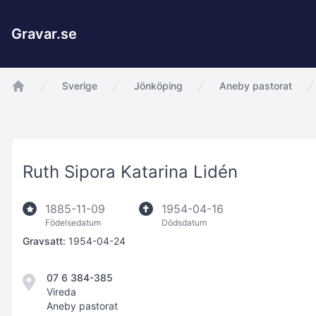
Gravar.se
Sverige
Jönköping
Aneby pastorat
app.Start
Ruth Sipora Katarina Lidén
1885-11-09
1954-04-16
Födelsedatum
Dödsdatum
Gravsatt:
1954-04-24
07 6 384-385
Vireda
Aneby pastorat