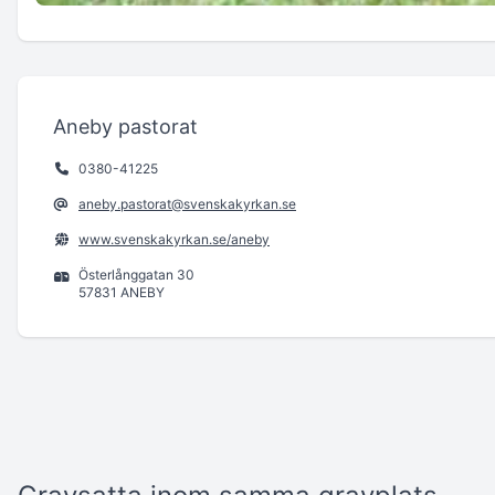
Aneby pastorat
0380-41225
aneby.pastorat@svenskakyrkan.se
www.svenskakyrkan.se/aneby
Österlånggatan 30
57831 ANEBY