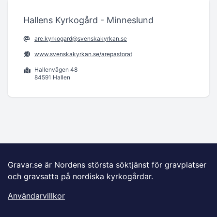
Hallens Kyrkogård - Minneslund
are.kyrkogard@svenskakyrkan.se
www.svenskakyrkan.se/arepastorat
Hallenvägen 48
84591 Hallen
Gravar.se är Nordens största söktjänst för gravplatser
och gravsatta på nordiska kyrkogårdar.
Användarvillkor