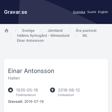
Gravar.se
Svenska
Suomi
English
Sverige
Jämtland
Åre pastorat
app.Start
Hallens Kyrkogård - Minneslund
ML
Einar Antonsson
Einar Antonsson
Hallen
1935-05-16
2016-06-12
Födelsedatum
Dödsdatum
Gravsatt:
2016-07-19