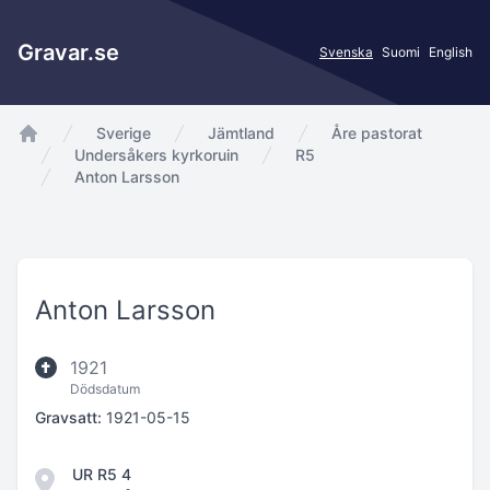
Gravar.se
Svenska
Suomi
English
Sverige
Jämtland
Åre pastorat
app.Start
Undersåkers kyrkoruin
R5
Anton Larsson
Anton Larsson
1921
Dödsdatum
Gravsatt:
1921-05-15
UR R5 4