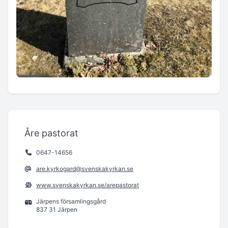
Åre pastorat
0647-14656
are.kyrkogard@svenskakyrkan.se
www.svenskakyrkan.se/arepastorat
Järpens församlingsgård
837 31 Järpen