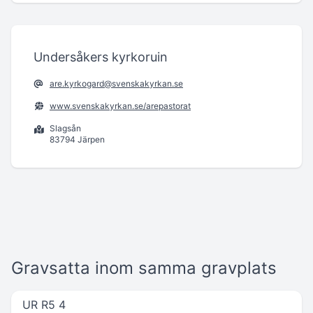
Undersåkers kyrkoruin
are.kyrkogard@svenskakyrkan.se
www.svenskakyrkan.se/arepastorat
Slagsån
83794 Järpen
Gravsatta inom samma gravplats
UR R5 4