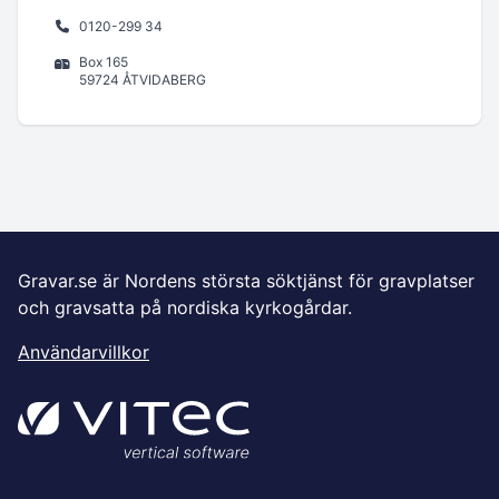
0120-299 34
Box 165
59724 ÅTVIDABERG
Gravar.se är Nordens största söktjänst för gravplatser
och gravsatta på nordiska kyrkogårdar.
Användarvillkor