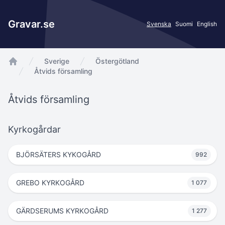
Gravar.se
Svenska
Suomi
English
Sverige
Östergötland
app.Start
Åtvids församling
Åtvids församling
Kyrkogårdar
BJÖRSÄTERS KYKOGÅRD
992
GREBO KYRKOGÅRD
1 077
GÄRDSERUMS KYRKOGÅRD
1 277