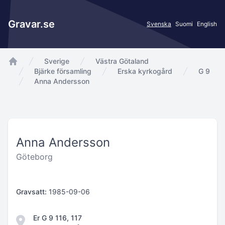
Gravar.se
Svenska
Suomi
English
Sverige
Västra Götaland
app.Start
Bjärke församling
Erska kyrkogård
G 9
Anna Andersson
Anna Andersson
Göteborg
Gravsatt:
1985-09-06
Er G 9 116, 117