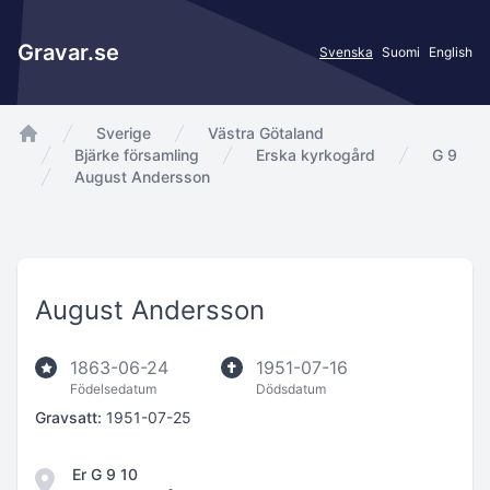
Gravar.se
Svenska
Suomi
English
Sverige
Västra Götaland
app.Start
Bjärke församling
Erska kyrkogård
G 9
August Andersson
August Andersson
1863-06-24
1951-07-16
Födelsedatum
Dödsdatum
Gravsatt:
1951-07-25
Er G 9 10