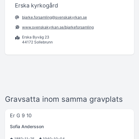
Erska kyrkogård
bjarke.forsamling@svenskakyrkan.se
www.svenskakyrkan.se/bjarkeforsamling
Erska Byväg 23
44172 Sollebrunn
Gravsatta inom samma gravplats
Er G 9 10
Sofia Andersson
1882-11-25
1940-10-04