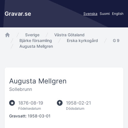
Gravar.se
Svenska
Suomi
English
Sverige
Västra Götaland
app.Start
Bjärke församling
Erska kyrkogård
G 9
Augusta Mellgren
Augusta Mellgren
Sollebrunn
1876-08-19
1958-02-21
Födelsedatum
Dödsdatum
Gravsatt:
1958-03-01