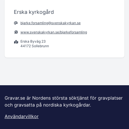
Erska kyrkogård
bjarke.forsamling@svenskakyrkan.se
www.svenskakyrkan.se/bjarkeforsamling
Erska Byväg 23
44172 Sollebrunn
Gravar.se är Nordens största söktjänst för gravplatser
och gravsatta på nordiska kyrkogårdar.
Användarvillkor