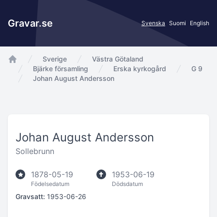
Gravar.se
Svenska
Suomi
English
Sverige
Västra Götaland
app.Start
Bjärke församling
Erska kyrkogård
G 9
Johan August Andersson
Johan August Andersson
Sollebrunn
1878-05-19
1953-06-19
Födelsedatum
Dödsdatum
Gravsatt:
1953-06-26