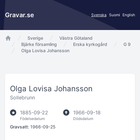
Gravar.se
Svenska
Suomi
English
Sverige
Västra Götaland
app.Start
Bjärke församling
Erska kyrkogård
G 9
Olga Lovisa Johansson
Olga Lovisa Johansson
Sollebrunn
1885-09-22
1966-09-18
Födelsedatum
Dödsdatum
Gravsatt:
1966-09-25