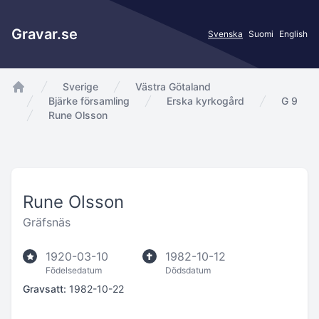
Gravar.se
Svenska
Suomi
English
Sverige
Västra Götaland
app.Start
Bjärke församling
Erska kyrkogård
G 9
Rune Olsson
Rune Olsson
Gräfsnäs
1920-03-10
1982-10-12
Födelsedatum
Dödsdatum
Gravsatt:
1982-10-22