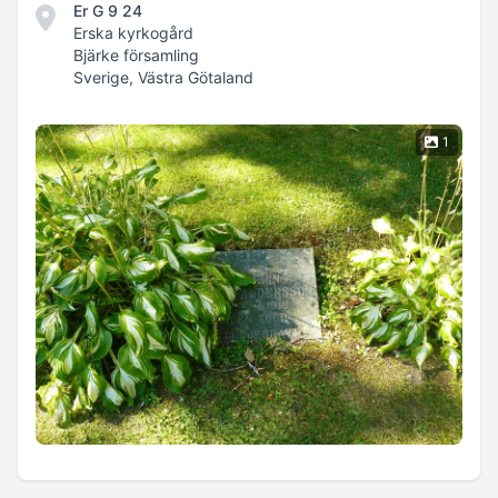
Er G 9 24
Erska kyrkogård
Bjärke församling
Sverige, Västra Götaland
1