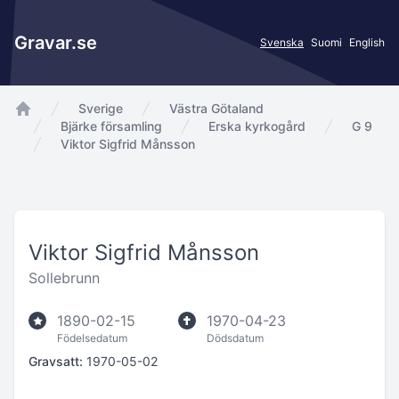
Gravar.se
Svenska
Suomi
English
Sverige
Västra Götaland
app.Start
Bjärke församling
Erska kyrkogård
G 9
Viktor Sigfrid Månsson
Viktor Sigfrid Månsson
Sollebrunn
1890-02-15
1970-04-23
Födelsedatum
Dödsdatum
Gravsatt:
1970-05-02