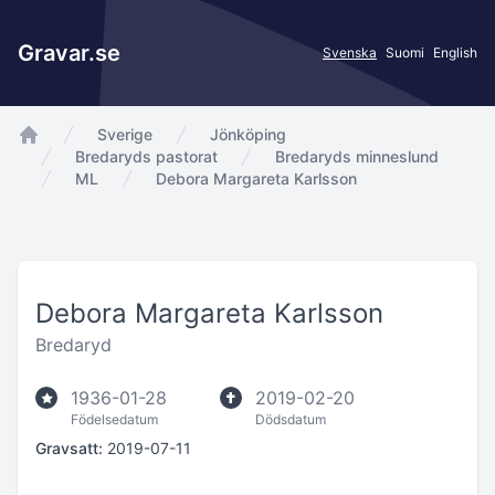
Gravar.se
Svenska
Suomi
English
Sverige
Jönköping
app.Start
Bredaryds pastorat
Bredaryds minneslund
ML
Debora Margareta Karlsson
Debora Margareta Karlsson
Bredaryd
1936-01-28
2019-02-20
Födelsedatum
Dödsdatum
Gravsatt:
2019-07-11