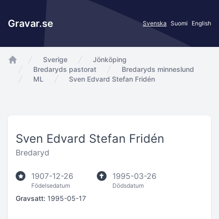
Gravar.se
Svenska
Suomi
English
Sverige
Jönköping
app.Start
Bredaryds pastorat
Bredaryds minneslund
ML
Sven Edvard Stefan Fridén
Sven Edvard Stefan Fridén
Bredaryd
1907-12-26
1995-03-26
Födelsedatum
Dödsdatum
Gravsatt:
1995-05-17