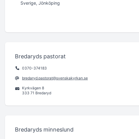
Sverige, Jönköping
Bredaryds pastorat
0370-374183
bredaryd.pastorat@svenskakyrkan.se
Kyrkvägen 8
333 71 Bredaryd
Bredaryds minneslund