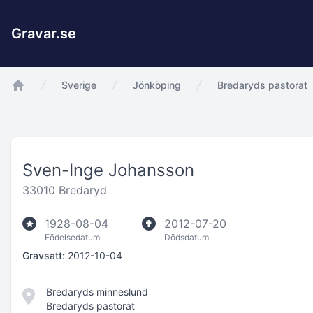
Gravar.se
Sverige
Jönköping
Bredaryds pastorat
app.Start
Sven-Inge Johansson
33010 Bredaryd
1928-08-04
2012-07-20
Födelsedatum
Dödsdatum
Gravsatt:
2012-10-04
Bredaryds minneslund
Bredaryds pastorat