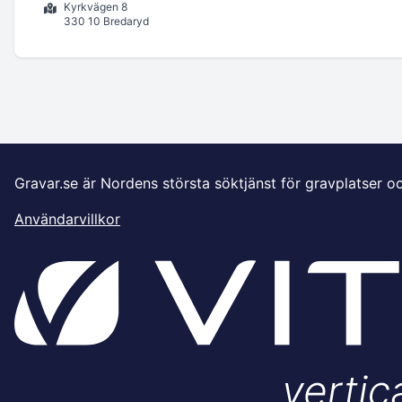
Kyrkvägen 8
330 10 Bredaryd
Gravar.se är Nordens största söktjänst för gravplatser o
Användarvillkor