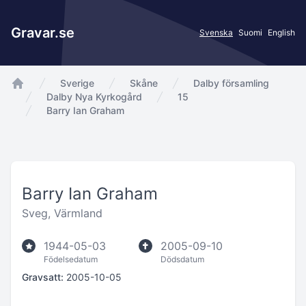
Gravar.se
Svenska
Suomi
English
Sverige
Skåne
Dalby församling
app.Start
Dalby Nya Kyrkogård
15
Barry Ian Graham
Barry Ian Graham
Sveg, Värmland
1944-05-03
2005-09-10
Födelsedatum
Dödsdatum
Gravsatt:
2005-10-05