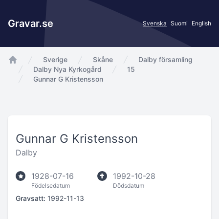
Gravar.se
Svenska
Suomi
English
Sverige
Skåne
Dalby församling
app.Start
Dalby Nya Kyrkogård
15
Gunnar G Kristensson
Gunnar G Kristensson
Dalby
1928-07-16
1992-10-28
Födelsedatum
Dödsdatum
Gravsatt:
1992-11-13