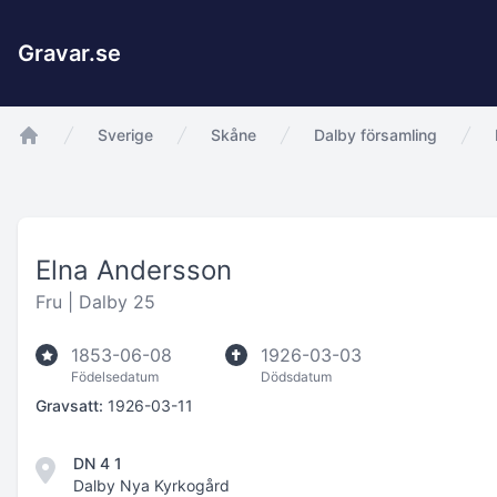
Gravar.se
Sverige
Skåne
Dalby församling
app.Start
Elna Andersson
Fru |
Dalby 25
1853-06-08
1926-03-03
Födelsedatum
Dödsdatum
Gravsatt:
1926-03-11
DN 4 1
Dalby Nya Kyrkogård