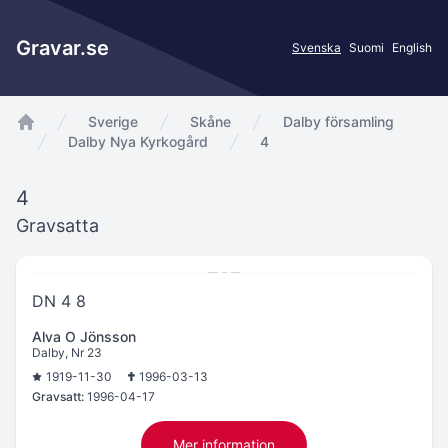
Gravar.se
Svenska
Suomi
English
Sverige
Skåne
Dalby församling
app.Start
Dalby Nya Kyrkogård
4
4
Gravsatta
DN 4 8
Alva O Jönsson
Dalby, Nr 23
1919-11-30
1996-03-13
Gravsatt:
1996-04-17
Mer information