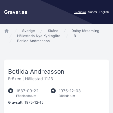
Gravar.se
Svenska
Suomi
English
Sverige
Skåne
Dalby församling
app.Start
Hällestads Nya Kyrkogård
B
Botilda Andreasson
Botilda Andreasson
Fröken |
Hällestad 11:13
1887-09-22
1975-12-03
Födelsedatum
Dödsdatum
Gravsatt:
1975-12-15