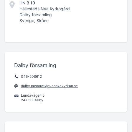
HN B 10
Hällestads Nya Kyrkogård
Dalby församling
Sverige, Skåne
Dalby församling
046-208612
dalby.pastorat@svenskakyrkan.se
Lundavägen 5
247 50 Dalby