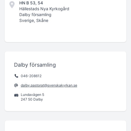
HN B 53, 54
Hällestads Nya Kyrkogård
Dalby församling
Sverige, Skåne
Dalby församling
046-208612
dalby.pastorat@svenskakyrkan.se
Lundavägen 5
247 50 Dalby