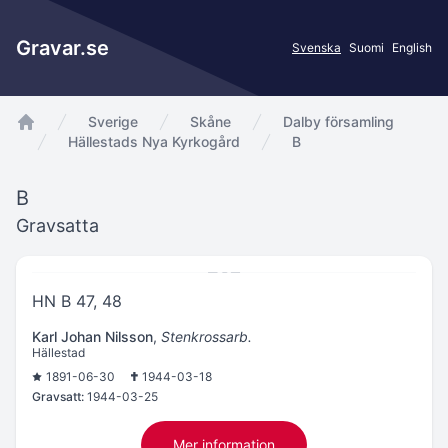
Gravar.se
Svenska
Suomi
English
Sverige
Skåne
Dalby församling
app.Start
Hällestads Nya Kyrkogård
B
B
Gravsatta
HN B 47, 48
Karl Johan Nilsson
,
Stenkrossarb.
Hällestad
1891-06-30
1944-03-18
Gravsatt:
1944-03-25
Mer information