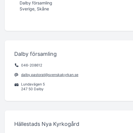
Dalby församling
Sverige, Skåne
Dalby församling
046-208612
dalby.pastorat@svenskakyrkan.se
Lundavägen 5
247 50 Dalby
Hällestads Nya Kyrkogård