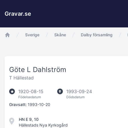
Gravar.se
Sverige
Skåne
Dalby församling
app.Start
Göte L Dahlström
T Hällestad
1920-08-15
1993-09-24
Födelsedatum
Dödsdatum
Gravsatt:
1993-10-20
HN E 9, 10
Hällestads Nya Kyrkogård