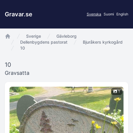
Gravar.se
Svenska
Suomi
English
Sverige
Gävleborg
app.Start
Dellenbygdens pastorat
Bjuråkers kyrkogård
10
10
Gravsatta
1