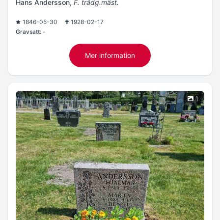
Hans Andersson
,
F. trädg.mäst.
1846-05-30
1928-02-17
Gravsatt:
-
Mer information
1