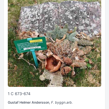
1 C 673-674
Gustaf Helmer Andersson
,
F. byggn.arb.