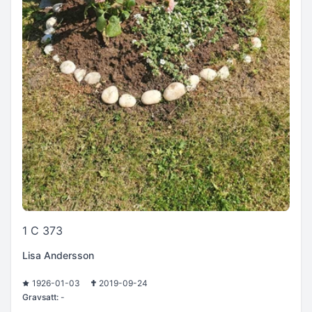
1 C 373
Lisa Andersson
1926-01-03
2019-09-24
Gravsatt:
-