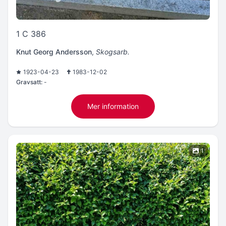
1 C 386
Knut Georg Andersson
,
Skogsarb.
1923-04-23
1983-12-02
Gravsatt:
-
Mer information
1