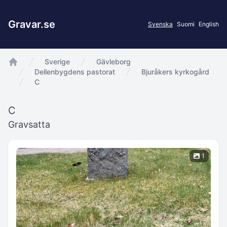
Gravar.se
Svenska
Suomi
English
Sverige
Gävleborg
app.Start
Dellenbygdens pastorat
Bjuråkers kyrkogård
C
C
Gravsatta
1