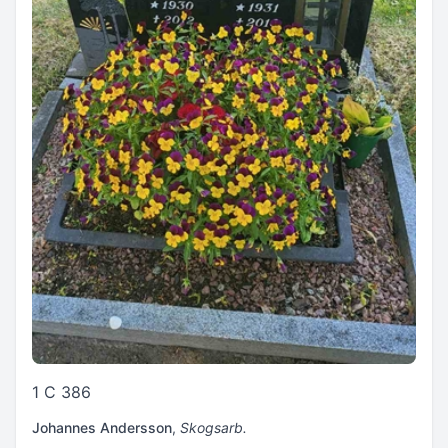
1 C 386
Johannes Andersson
,
Skogsarb.