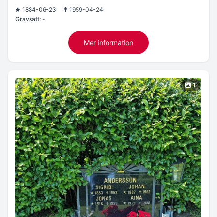
1884-06-23
1959-04-24
Gravsatt:
-
Mer information
1