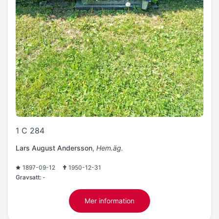
1 C 284
Lars August Andersson
,
Hem.äg.
1897-09-12
1950-12-31
Gravsatt:
-
Mer information