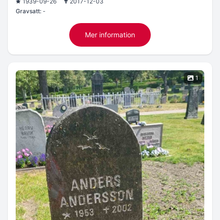
1939-09-26
2017-12-03
Gravsatt:
-
Mer information
1