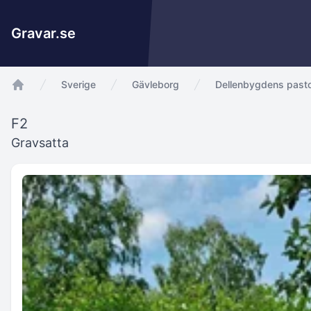
Gravar.se
Sverige
Gävleborg
Dellenbygdens pasto
app.Start
F2
Gravsatta