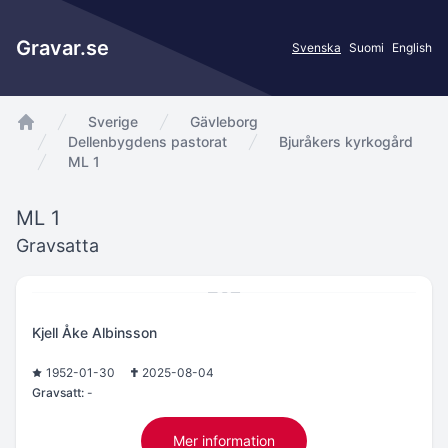
Gravar.se
Svenska
Suomi
English
Sverige
Gävleborg
app.Start
Dellenbygdens pastorat
Bjuråkers kyrkogård
ML 1
ML 1
Gravsatta
Kjell Åke Albinsson
1952-01-30
2025-08-04
Gravsatt:
-
Mer information