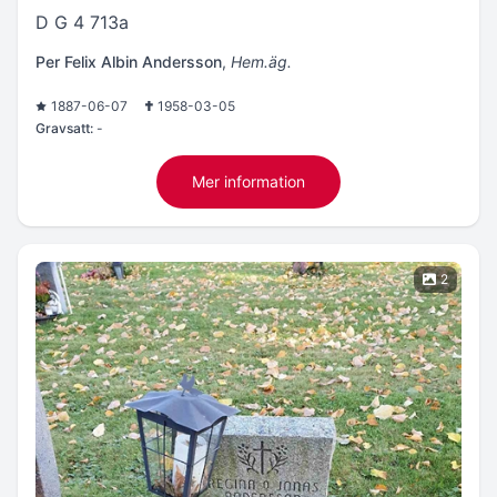
D G 4 713a
Per Felix Albin Andersson
,
Hem.äg.
1887-06-07
1958-03-05
Gravsatt:
-
Mer information
2