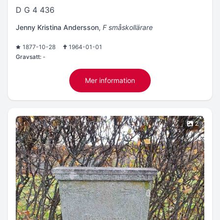
D G 4 436
Jenny Kristina Andersson
,
F småskollärare
1877-10-28
1964-01-01
Gravsatt:
-
Mer information
2