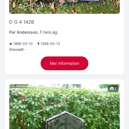
D G 4 142B
Per Andersson
,
F.hem.äg.
1886-05-10
1958-05-13
Gravsatt:
-
Mer information
1