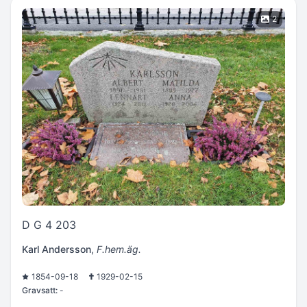
2
D G 4 203
Karl Andersson
,
F.hem.äg.
1854-09-18
1929-02-15
Gravsatt:
-