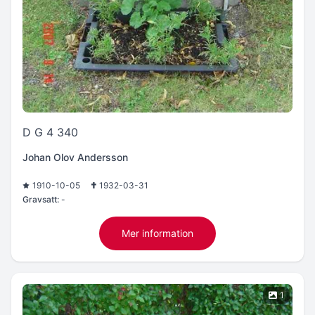
D G 4 340
Johan Olov Andersson
1910-10-05
1932-03-31
Gravsatt:
-
Mer information
1