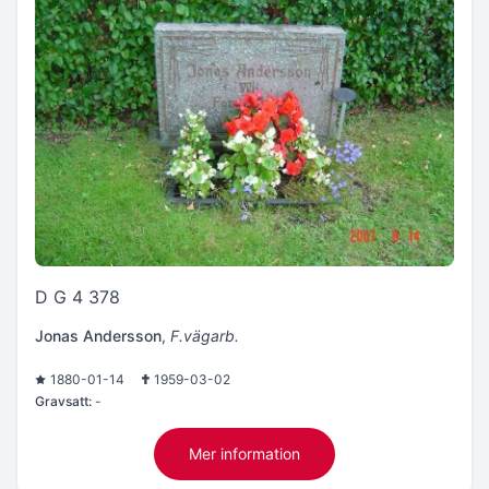
D G 4 378
Jonas Andersson
,
F.vägarb.
1880-01-14
1959-03-02
Gravsatt:
-
Mer information