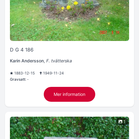
D G 4 186
Karin Andersson
,
F. tvätterska
1883-12-15
1949-11-24
Gravsatt:
-
Mer information
1