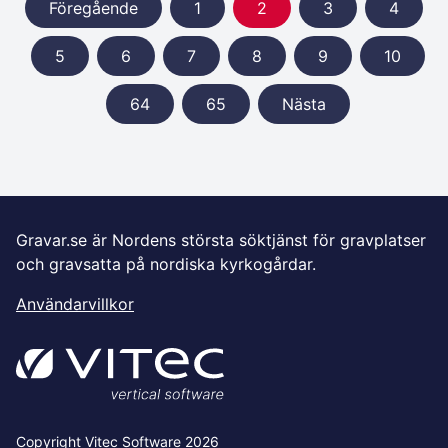
Föregående
1
2
3
4
5
6
7
8
9
10
64
65
Nästa
Gravar.se är Nordens största söktjänst för gravplatser
och gravsatta på nordiska kyrkogårdar.
Användarvillkor
Copyright Vitec Software 2026