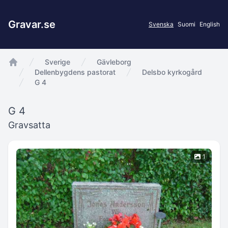
Gravar.se
Svenska
Suomi
English
Sverige
Gävleborg
app.Start
Dellenbygdens pastorat
Delsbo kyrkogård
G 4
G 4
Gravsatta
1