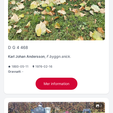
D G 4 468
Karl Johan Andersson
,
F.byggn.snick.
1893-05-11
1976-02-16
Gravsatt:
-
Mer information
2