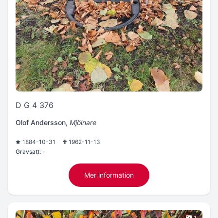
D G 4 376
Olof Andersson
,
Mjölnare
1884-10-31
1962-11-13
Gravsatt:
-
Mer information
1