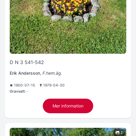
D N 3 541-542
Erik Andersson
,
F.hem.äg.
1900-07-15
1979-04-30
Gravsatt:
-
Mer information
2