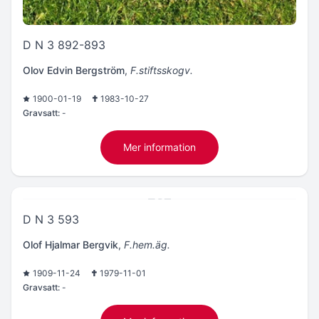
D N 3 892-893
Olov Edvin Bergström
,
F.stiftsskogv.
1900-01-19
1983-10-27
Gravsatt:
-
Mer information
D N 3 593
Olof Hjalmar Bergvik
,
F.hem.äg.
1909-11-24
1979-11-01
Gravsatt:
-