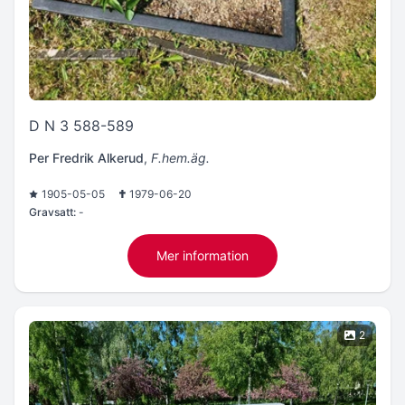
D N 3 588-589
Per Fredrik Alkerud
,
F.hem.äg.
1905-05-05
1979-06-20
Gravsatt:
-
Mer information
2