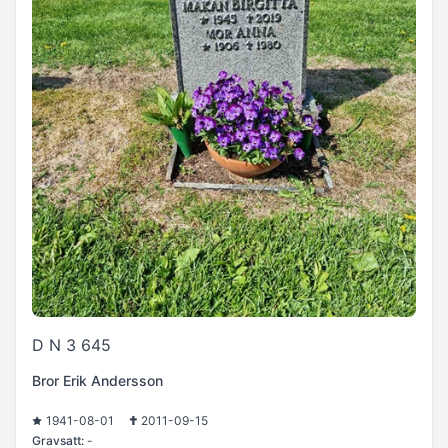
D N 3 645
Bror Erik Andersson
1941-08-01
2011-09-15
Gravsatt:
-