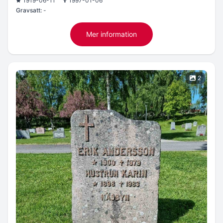
1919-06-11
1997-01-06
Gravsatt:
-
Mer information
2