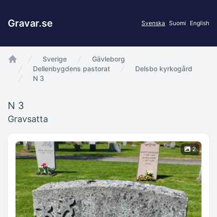
Gravar.se
Svenska
Suomi
English
Sverige
Gävleborg
app.Start
Dellenbygdens pastorat
Delsbo kyrkogård
N 3
N 3
Gravsatta
2