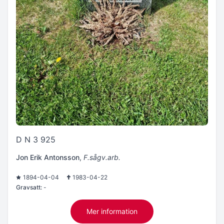
D N 3 925
Jon Erik Antonsson
,
F.sågv.arb.
1894-04-04
1983-04-22
Gravsatt:
-
Mer information