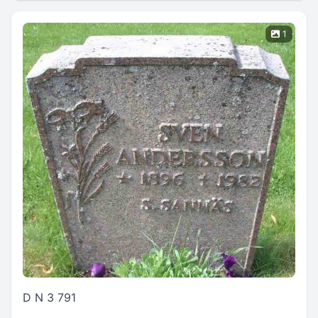
1
D N 3 791