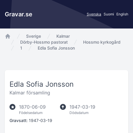
Gravar.se
Svenska
Suomi
English
Sverige
Kalmar
app.Start
Dörby-Hossmo pastorat
Hossmo kyrkogård
1
Edla Sofia Jonsson
Edla Sofia Jonsson
Kalmar församling
1870-06-09
1947-03-19
Födelsedatum
Dödsdatum
Gravsatt:
1947-03-19