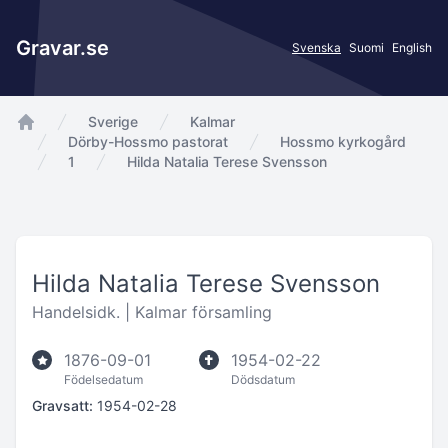
Gravar.se
Svenska
Suomi
English
Sverige
Kalmar
app.Start
Dörby-Hossmo pastorat
Hossmo kyrkogård
1
Hilda Natalia Terese Svensson
Hilda Natalia Terese Svensson
Handelsidk. |
Kalmar församling
1876-09-01
1954-02-22
Födelsedatum
Dödsdatum
Gravsatt:
1954-02-28