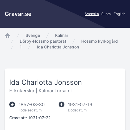
Gravar.se
Svenska
Suomi
English
Sverige
Kalmar
app.Start
Dörby-Hossmo pastorat
Hossmo kyrkogård
1
Ida Charlotta Jonsson
Ida Charlotta Jonsson
F. kokerska |
Kalmar församl.
1857-03-30
1931-07-16
Födelsedatum
Dödsdatum
Gravsatt:
1931-07-22