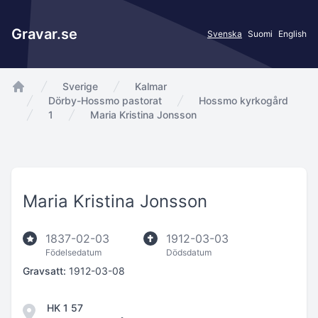
Gravar.se
Svenska
Suomi
English
Sverige
Kalmar
app.Start
Dörby-Hossmo pastorat
Hossmo kyrkogård
1
Maria Kristina Jonsson
Maria Kristina Jonsson
1837-02-03
1912-03-03
Födelsedatum
Dödsdatum
Gravsatt:
1912-03-08
HK 1 57