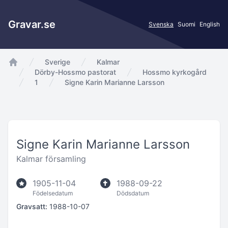
Gravar.se
Svenska
Suomi
English
Sverige
Kalmar
app.Start
Dörby-Hossmo pastorat
Hossmo kyrkogård
1
Signe Karin Marianne Larsson
Signe Karin Marianne Larsson
Kalmar församling
1905-11-04
1988-09-22
Födelsedatum
Dödsdatum
Gravsatt:
1988-10-07