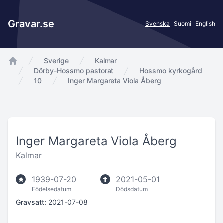
Gravar.se
Svenska
Suomi
English
Sverige
Kalmar
app.Start
Dörby-Hossmo pastorat
Hossmo kyrkogård
10
Inger Margareta Viola Åberg
Inger Margareta Viola Åberg
Kalmar
1939-07-20
2021-05-01
Födelsedatum
Dödsdatum
Gravsatt:
2021-07-08