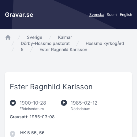
Gravar.se
Svenska
Suomi
English
Sverige
Kalmar
app.Start
Dörby-Hossmo pastorat
Hossmo kyrkogård
5
Ester Ragnhild Karlsson
Ester Ragnhild Karlsson
1900-10-28
1985-02-12
Födelsedatum
Dödsdatum
Gravsatt:
1985-03-08
HK 5 55, 56