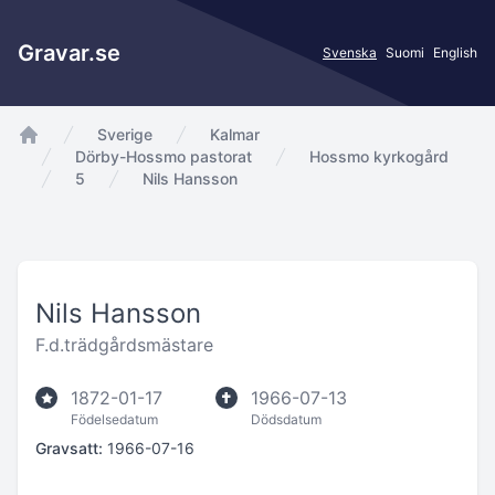
Gravar.se
Svenska
Suomi
English
Sverige
Kalmar
app.Start
Dörby-Hossmo pastorat
Hossmo kyrkogård
5
Nils Hansson
Nils Hansson
F.d.trädgårdsmästare
1872-01-17
1966-07-13
Födelsedatum
Dödsdatum
Gravsatt:
1966-07-16