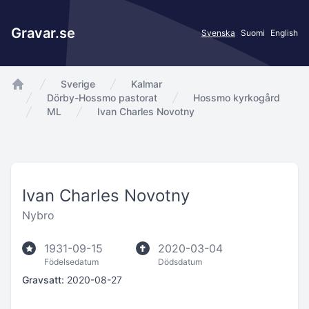
Gravar.se
Svenska
Suomi
English
Sverige
Kalmar
app.Start
Dörby-Hossmo pastorat
Hossmo kyrkogård
ML
Ivan Charles Novotny
Ivan Charles Novotny
Nybro
1931-09-15
2020-03-04
Födelsedatum
Dödsdatum
Gravsatt:
2020-08-27